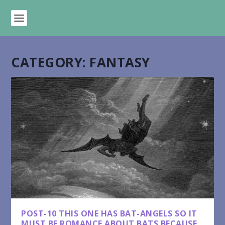
CATEGORY:
FANTASY
POST-10 THIS ONE HAS BAT-ANGELS SO IT
MUST BE ROMANCE ABOUT BATS BECAUSE