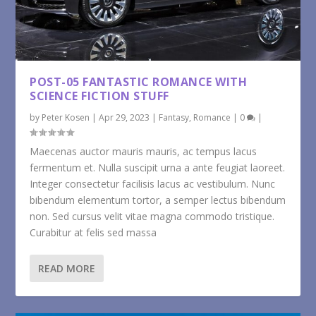
POST-05 FANTASTIC ROMANCE WITH
SCIENCE FICTION STUFF
by
Peter Kosen
|
Apr 29, 2023
|
Fantasy
,
Romance
|
0
|
Maecenas auctor mauris mauris, ac tempus lacus
fermentum et. Nulla suscipit urna a ante feugiat laoreet.
Integer consectetur facilisis lacus ac vestibulum. Nunc
bibendum elementum tortor, a semper lectus bibendum
non. Sed cursus velit vitae magna commodo tristique.
Curabitur at felis sed massa
READ MORE