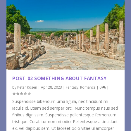
POST-02 SOMETHING ABOUT FANTASY
by
Peter Kosen
|
Apr 28, 2023
|
Fantasy
,
Romance
|
0
|
Suspendisse bibendum urna ligula, nec tincidunt mi
iaculis id. Etiam sed semper orci. Nunc tempus risus sed
finibus dignissim. Suspendisse pellentesque fermentum
tristique. Curabitur non mi odio. Pellentesque a tincidunt
ex, vel dapibus sem. Ut laoreet odio vitae ullamcorper