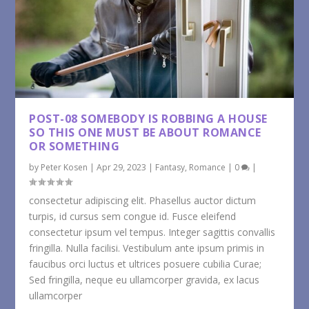
POST-08 SOMEBODY IS ROBBING A HOUSE
SO THIS ONE MUST BE ABOUT ROMANCE
OR SOMETHING
by
Peter Kosen
|
Apr 29, 2023
|
Fantasy
,
Romance
|
0
|
consectetur adipiscing elit. Phasellus auctor dictum
turpis, id cursus sem congue id. Fusce eleifend
consectetur ipsum vel tempus. Integer sagittis convallis
fringilla. Nulla facilisi. Vestibulum ante ipsum primis in
faucibus orci luctus et ultrices posuere cubilia Curae;
Sed fringilla, neque eu ullamcorper gravida, ex lacus
ullamcorper